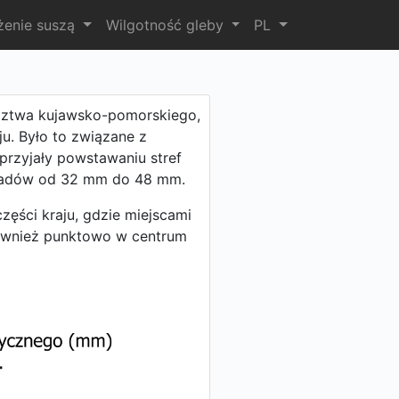
żenie suszą
Wilgotność gleby
PL
dztwa kujawsko-pomorskiego,
u. Było to związane z
sprzyjały powstawaniu stref
padów od 32 mm do 48 mm.
ęści kraju, gdzie miejscami
ównież punktowo w centrum