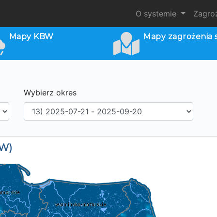
O systemie
Zagro
Mapy KBW
Mapy zagrożenia 
Wybierz okres
BW)