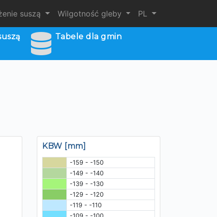
żenie suszą
Wilgotność gleby
PL
suszą
Tabele dla gmin
KBW [mm]
-159 - -150
-149 - -140
-139 - -130
-129 - -120
-119 - -110
-109 - -100