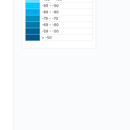
-99 - -90
-89 - -80
-79 - -70
-69 - -60
-59 - -50
> -50