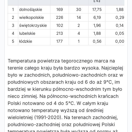
[%]
1
dolnośląskie
169
30
17,75
1,88
2
wielkopolskie
226
14
6,19
0,29
3
świętokrzyskie
102
2
1,96
0,14
4
lubelskie
213
4
1,88
0,05
5
łódzkie
177
1
0,56
0,00
Temperatura powietrza tegorocznego marca na
terenie całego kraju była bardzo wysoka. Najcieplej
było w zachodnich, południowo-zachodnich oraz w
południowych obszarach kraju od 6 do aż 9°C, im
bardziej w kierunku północno-wschodnim tym było
nieco zimniej. Na północno-wschodnich krańcach
Polski notowano od 4 do 5°C. W całym kraju
notowano temperaturę wyższą od średniej
wieloletniej (1991-2020). Na terenach zachodniej,
południowo-zachodniej oraz południowej Polski
temperatura powietrza była wyższa od normy aż