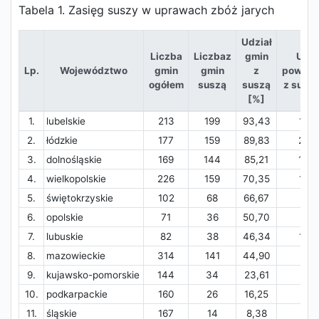
Tabela 1. Zasięg suszy w uprawach zbóż jarych
Udział
Liczba
Liczbaz
gmin
Udzi
Lp.
Województwo
gmin
gmin
z
powier
ogółem
suszą
suszą
z suszą
[%]
1.
lubelskie
213
199
93,43
16,6
2.
łódzkie
177
159
89,83
22,5
3.
dolnośląskie
169
144
85,21
16,3
4.
wielkopolskie
226
159
70,35
18,8
5.
świętokrzyskie
102
68
66,67
8,5
6.
opolskie
71
36
50,70
4,8
7.
lubuskie
82
38
46,34
10,9
8.
mazowieckie
314
141
44,90
7,7
9.
kujawsko-pomorskie
144
34
23,61
1,2
10.
podkarpackie
160
26
16,25
2,2
11.
śląskie
167
14
8,38
0,9