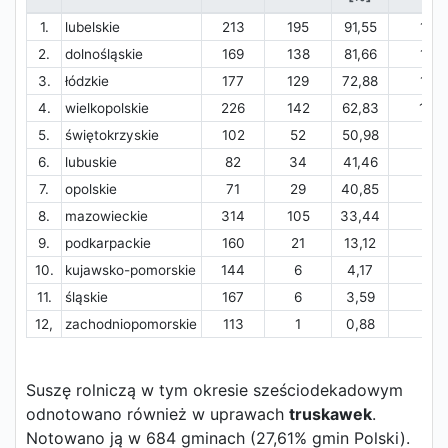
1.
lubelskie
213
195
91,55
12,7
2.
dolnośląskie
169
138
81,66
12,5
3.
łódzkie
177
129
72,88
15,2
4.
wielkopolskie
226
142
62,83
13,3
5.
świętokrzyskie
102
52
50,98
4,7
6.
lubuskie
82
34
41,46
8,6
7.
opolskie
71
29
40,85
3,2
8.
mazowieckie
314
105
33,44
5,6
9.
podkarpackie
160
21
13,12
1,8
10.
kujawsko-pomorskie
144
6
4,17
0,1
11.
śląskie
167
6
3,59
0,0
12,
zachodniopomorskie
113
1
0,88
0,0
Suszę rolniczą w tym okresie sześciodekadowym
odnotowano również w uprawach
truskawek
.
Notowano ją w 684 gminach (27,61% gmin Polski).