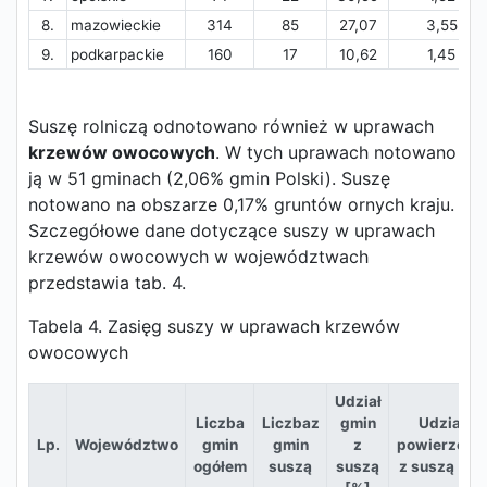
8.
mazowieckie
314
85
27,07
3,55
9.
podkarpackie
160
17
10,62
1,45
Suszę rolniczą odnotowano również w uprawach
krzewów owocowych
. W tych uprawach notowano
ją w 51 gminach (2,06% gmin Polski). Suszę
notowano na obszarze 0,17% gruntów ornych kraju.
Szczegółowe dane dotyczące suszy w uprawach
krzewów owocowych w województwach
przedstawia tab. 4.
Tabela 4. Zasięg suszy w uprawach krzewów
owocowych
Udział
Liczba
Liczbaz
gmin
Udział
Lp.
Województwo
gmin
gmin
z
powierzchni
ogółem
suszą
suszą
z suszą [%]