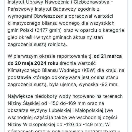
Instytut Uprawy Nawożenia i Gleboznawstwa –
Państwowy Instytut Badawczy zgodnie z
wymogami Obwieszczenia opracował wartości
klimatycznego bilansu wodnego dla wszystkich
gmin Polski (2477 gmin) oraz w oparciu o kategorie
gleb określił w tych gminach aktualny stan
zagrożenia suszą rolniczą.
W pierwszym okresie raportowania tj.
od 21 marca
do 20 maja 2024 roku
średnia wartość
Klimatycznego Bilansu Wodnego (KBW) dla kraju, na
podstawie którego dokonywana jest ocena stanu
zagrożenia suszą, była ujemna, wynosiła -92 mm.
Największe niedobory wody notowano na terenach
Niziny Śląskiej od -150 do-169 mm oraz na
obszarze Wyżyny Lubelskiej i Małopolskiej (we
wschodniej części)a także we wschodniej części
Niziny Wielkopolskiej od -120 do -149 mm. W
północnych oraz w południowych obszarach kraju