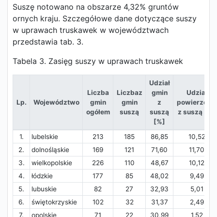
Suszę notowano na obszarze 4,32% gruntów
ornych kraju. Szczegółowe dane dotyczące suszy
w uprawach truskawek w województwach
przedstawia tab. 3.
Tabela 3. Zasięg suszy w uprawach truskawek
Udział
Liczba
Liczbaz
gmin
Udział
Lp.
Województwo
gmin
gmin
z
powierzchni
ogółem
suszą
suszą
z suszą [%]
[%]
1.
lubelskie
213
185
86,85
10,52
2.
dolnośląskie
169
121
71,60
11,70
3.
wielkopolskie
226
110
48,67
10,12
4.
łódzkie
177
85
48,02
9,49
5.
lubuskie
82
27
32,93
5,01
6.
świętokrzyskie
102
32
31,37
2,49
7.
opolskie
71
22
30,99
1,52