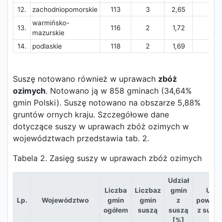
12.
zachodniopomorskie
113
3
2,65
0,0
warmińsko-
13.
116
2
1,72
0,0
mazurskie
14.
podlaskie
118
2
1,69
0,0
Suszę notowano również w uprawach
zbóż
ozimych
. Notowano ją w 858 gminach (34,64%
gmin Polski). Suszę notowano na obszarze 5,88%
gruntów ornych kraju. Szczegółowe dane
dotyczące suszy w uprawach zbóż ozimych w
województwach przedstawia tab. 2.
Tabela 2. Zasięg suszy w uprawach zbóż ozimych
Udział
Liczba
Liczbaz
gmin
Udzi
Lp.
Województwo
gmin
gmin
z
powier
ogółem
suszą
suszą
z suszą
[%]