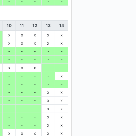
-
-
-
-
-
10
11
12
13
14
x
x
x
x
x
x
x
x
x
x
-
-
-
-
-
-
-
-
-
-
x
x
x
-
-
-
-
-
-
x
-
-
-
-
-
-
-
-
x
x
-
-
-
x
x
-
-
-
x
x
-
-
-
x
x
-
-
-
x
x
x
x
x
x
x