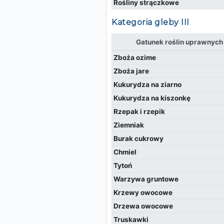
Rośliny strączkowe
Kategoria gleby III
Gatunek roślin uprawnych
Zboża ozime
Zboża jare
Kukurydza na ziarno
Kukurydza na kiszonkę
Rzepak i rzepik
Ziemniak
Burak cukrowy
Chmiel
Tytoń
Warzywa gruntowe
Krzewy owocowe
Drzewa owocowe
Truskawki