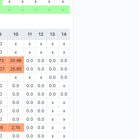
x
x
x
x
x
-
-
-
-
-
9
10
11
12
13
14
0
x
x
x
x
x
0
x
x
x
x
x
72
20.96
0.0
0.0
0.0
0.0
07
25.65
0.0
0.0
0.0
0.0
x
x
x
0.0
0.0
0
0.0
0.0
0.0
0.0
x
0
0.0
0.0
0.0
0.0
0.0
0
0.0
0.0
0.0
x
x
0
0.0
0.0
0.0
x
x
0
0.0
0.0
0.0
x
x
.6
2.74
0.0
0.0
x
x
0
0.0
0.0
0.0
x
x