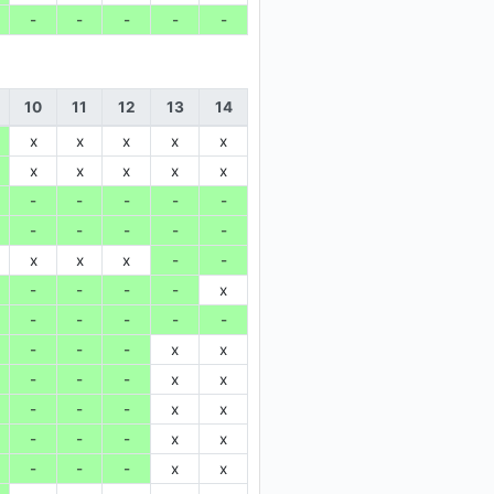
-
-
-
-
-
10
11
12
13
14
x
x
x
x
x
x
x
x
x
x
-
-
-
-
-
-
-
-
-
-
x
x
x
-
-
-
-
-
-
x
-
-
-
-
-
-
-
-
x
x
-
-
-
x
x
-
-
-
x
x
-
-
-
x
x
-
-
-
x
x