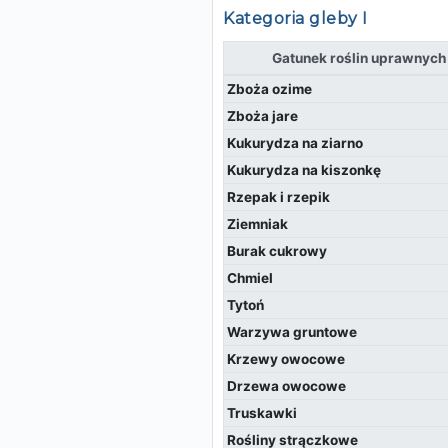
Kategoria gleby I
Gatunek roślin uprawnych
Zboża ozime
Zboża jare
Kukurydza na ziarno
Kukurydza na kiszonkę
Rzepak i rzepik
Ziemniak
Burak cukrowy
Chmiel
Tytoń
Warzywa gruntowe
Krzewy owocowe
Drzewa owocowe
Truskawki
Rośliny strączkowe