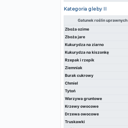
Kategoria gleby II
Gatunek roślin uprawnych
Zboża ozime
Zboża jare
Kukurydza na ziarno
Kukurydza na kiszonkę
Rzepak i rzepik
Ziemniak
Burak cukrowy
Chmiel
Tytoń
Warzywa gruntowe
Krzewy owocowe
Drzewa owocowe
Truskawki