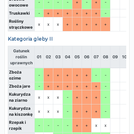
-
-
-
-
+
-
+
-
owocowe
Truskawki
-
+
+
+
+
+
+
-
Rośliny
x
x
x
+
+
+
+
+
strączkowe
Kategoria gleby II
Gatunek
roślin
01
02
03
04
05
06
07
08
09
10
1
uprawnych
Zboża
-
+
+
+
+
+
-
-
ozime
Zboża jare
-
+
+
+
+
+
+
-
Kukurydza
x
x
x
-
+
+
+
-
na ziarno
Kukurydza
x
x
x
-
+
+
+
-
na kiszonkę
Rzepak i
-
-
-
-
+
+
x
x
rzepik