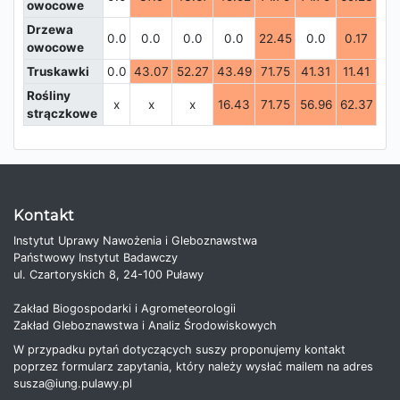
owocowe
Drzewa
0.0
0.0
0.0
0.0
22.45
0.0
0.17
0.
owocowe
Truskawki
0.0
43.07
52.27
43.49
71.75
41.31
11.41
0.
Rośliny
x
x
x
16.43
71.75
56.96
62.37
2.
strączkowe
Kontakt
Instytut Uprawy Nawożenia i Gleboznawstwa
Państwowy Instytut Badawczy
ul. Czartoryskich 8, 24-100 Puławy
Zakład Biogospodarki i Agrometeorologii
Zakład Gleboznawstwa i Analiz Środowiskowych
W przypadku pytań dotyczących suszy proponujemy kontakt
poprzez formularz zapytania, który należy wysłać mailem na adres
susza@iung.pulawy.pl