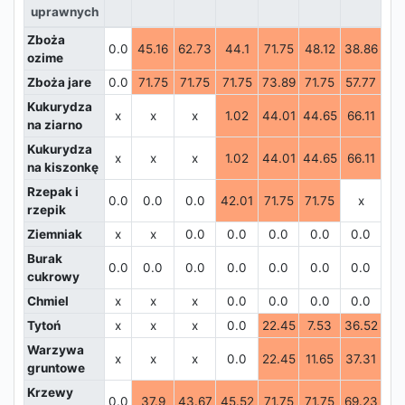
uprawnych
Zboża
0.0
45.16
62.73
44.1
71.75
48.12
38.86
0.
ozime
Zboża jare
0.0
71.75
71.75
71.75
73.89
71.75
57.77
0.
Kukurydza
x
x
x
1.02
44.01
44.65
66.11
16.
na ziarno
Kukurydza
x
x
x
1.02
44.01
44.65
66.11
16.
na kiszonkę
Rzepak i
0.0
0.0
0.0
42.01
71.75
71.75
x
x
rzepik
Ziemniak
x
x
0.0
0.0
0.0
0.0
0.0
0.
Burak
0.0
0.0
0.0
0.0
0.0
0.0
0.0
0.
cukrowy
Chmiel
x
x
x
0.0
0.0
0.0
0.0
0.
Tytoń
x
x
x
0.0
22.45
7.53
36.52
0.
Warzywa
x
x
x
0.0
22.45
11.65
37.31
0.
gruntowe
Krzewy
0.0
37.9
43.67
45.52
71.75
71.75
69.23
2.