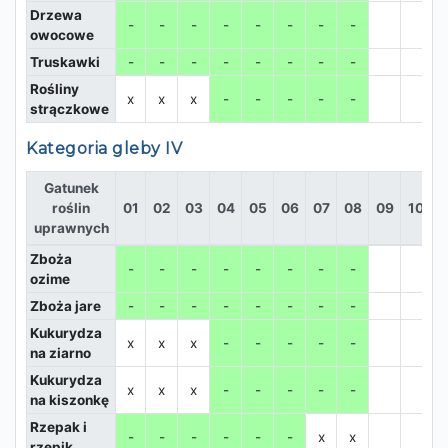
Drzewa
-
-
-
-
-
-
-
-
owocowe
Truskawki
-
-
-
-
-
-
-
-
Rośliny
x
x
x
-
-
-
-
-
strączkowe
Kategoria gleby IV
Gatunek
roślin
01
02
03
04
05
06
07
08
09
10
1
uprawnych
Zboża
-
-
-
-
-
-
-
-
ozime
Zboża jare
-
-
-
-
-
-
-
-
Kukurydza
x
x
x
-
-
-
-
-
na ziarno
Kukurydza
x
x
x
-
-
-
-
-
na kiszonkę
Rzepak i
-
-
-
-
-
-
x
x
rzepik