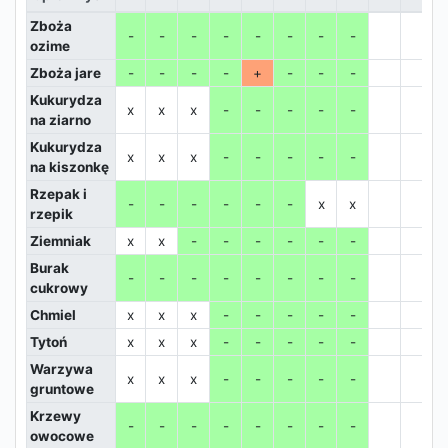
Zboża
-
-
-
-
-
-
-
-
ozime
Zboża jare
-
-
-
-
+
-
-
-
Kukurydza
x
x
x
-
-
-
-
-
na ziarno
Kukurydza
x
x
x
-
-
-
-
-
na kiszonkę
Rzepak i
-
-
-
-
-
-
x
x
rzepik
Ziemniak
x
x
-
-
-
-
-
-
Burak
-
-
-
-
-
-
-
-
cukrowy
Chmiel
x
x
x
-
-
-
-
-
Tytoń
x
x
x
-
-
-
-
-
Warzywa
x
x
x
-
-
-
-
-
gruntowe
Krzewy
-
-
-
-
-
-
-
-
owocowe