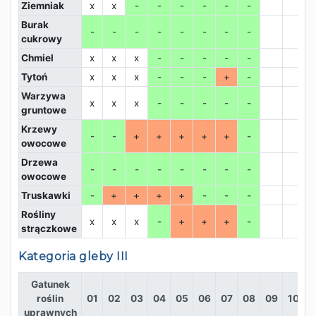
Ziemniak
x
x
-
-
-
-
-
-
Burak
-
-
-
-
-
-
-
-
cukrowy
Chmiel
x
x
x
-
-
-
-
-
Tytoń
x
x
x
-
-
-
+
-
Warzywa
x
x
x
-
-
-
-
-
gruntowe
Krzewy
-
-
+
+
+
+
+
-
owocowe
Drzewa
-
-
-
-
-
-
-
-
owocowe
Truskawki
-
+
+
+
+
-
-
-
Rośliny
x
x
x
-
+
+
+
-
strączkowe
Kategoria gleby III
Gatunek
roślin
01
02
03
04
05
06
07
08
09
10
1
uprawnych