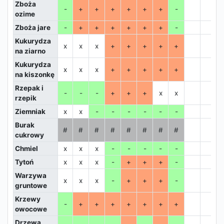
Zboża
-
+
+
+
+
+
+
-
ozime
Zboża jare
-
+
+
+
+
+
+
-
Kukurydza
x
x
x
+
+
+
+
+
na ziarno
Kukurydza
x
x
x
+
+
+
+
+
na kiszonkę
Rzepak i
-
-
-
+
+
+
x
x
rzepik
Ziemniak
x
x
-
-
-
-
-
-
Burak
#
#
#
#
#
#
#
#
cukrowy
Chmiel
x
x
x
-
-
-
-
-
Tytoń
x
x
x
-
+
+
+
-
Warzywa
x
x
x
-
+
+
+
-
gruntowe
Krzewy
-
+
+
+
+
+
+
+
owocowe
Drzewa