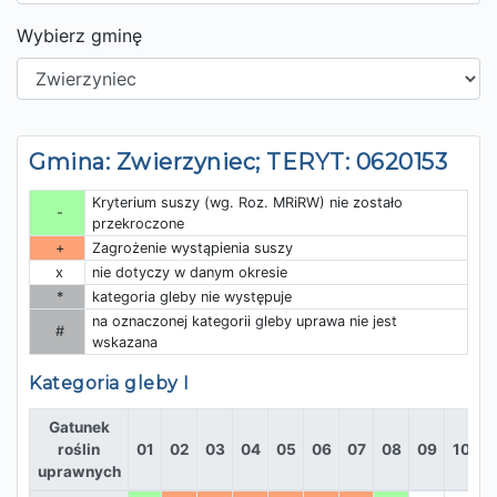
Wybierz gminę
Gmina: Zwierzyniec; TERYT: 0620153
Kryterium suszy (wg. Roz. MRiRW) nie zostało
-
przekroczone
+
Zagrożenie wystąpienia suszy
x
nie dotyczy w danym okresie
*
kategoria gleby nie występuje
na oznaczonej kategorii gleby uprawa nie jest
#
wskazana
Kategoria gleby I
Gatunek
roślin
01
02
03
04
05
06
07
08
09
10
1
uprawnych